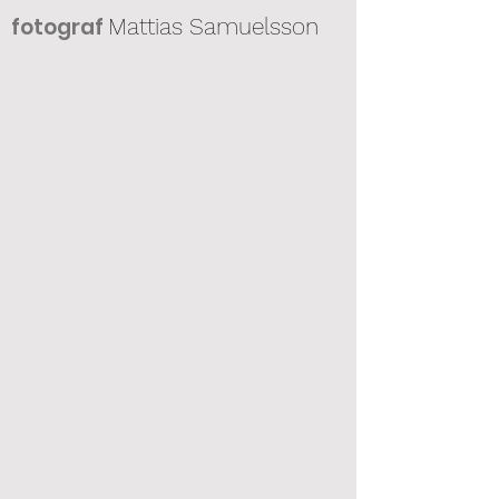
fotogra
f
Mattias Samuelsson